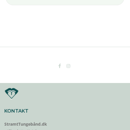
KONTAKT
StramtTungebånd.dk