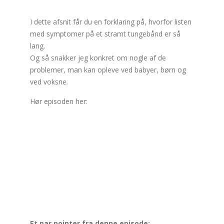
I dette afsnit får du en forklaring på, hvorfor listen
med symptomer på et stramt tungebånd er så
lang.
Og så snakker jeg konkret om nogle af de
problemer, man kan opleve ved babyer, børn og
ved voksne.
Hør episoden her:
Et par pointer fra denne episode: