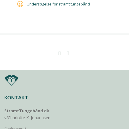
Undersøgelse for stramt tungebånd
KONTAKT
StramtTungebånd.dk
v/Charlotte K. Johannsen
Drakenvej 6