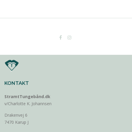
KONTAKT
StramtTungebånd.dk
v/Charlotte K. Johannsen
Drakenvej 6
7470 Karup J