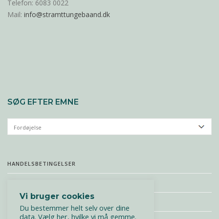
Telefon: 6083 0022
Mail:
info@stramttungebaand.dk
SØG EFTER EMNE
Søg
efter
emne
HANDELSBETINGELSER
PERSONDATAPOLITIK
Vi bruger cookies
PRISER & BOOKING
Du bestemmer helt selv over dine
data. Vælg her, hvilke vi må gemme.