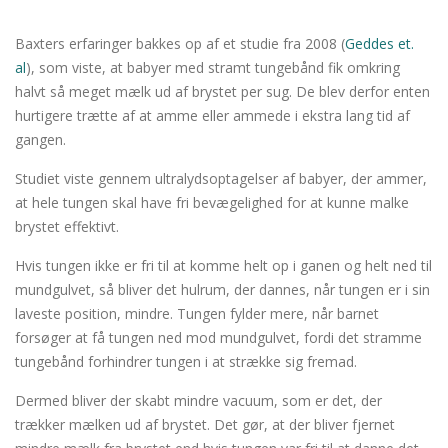
Baxters erfaringer bakkes op af et studie fra 2008 (
Geddes et.
al
), som viste, at babyer med stramt tungebånd fik omkring
halvt så meget mælk ud af brystet per sug. De blev derfor enten
hurtigere trætte af at amme eller ammede i ekstra lang tid af
gangen.
Studiet viste gennem ultralydsoptagelser af babyer, der ammer,
at hele tungen skal have fri bevægelighed for at kunne malke
brystet effektivt.
Hvis tungen ikke er fri til at komme helt op i ganen og helt ned til
mundgulvet, så bliver det hulrum, der dannes, når tungen er i sin
laveste position, mindre. Tungen fylder mere, når barnet
forsøger at få tungen ned mod mundgulvet, fordi det stramme
tungebånd forhindrer tungen i at strække sig fremad.
Dermed bliver der skabt mindre vacuum, som er det, der
trækker mælken ud af brystet. Det gør, at der bliver fjernet