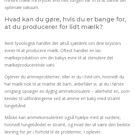
mindre mælk fra brystet end hvis tungen var fri til at danne det
optimale vakuum.
Hvad kan du gøre, hvis du er bange for,
at du producerer for lidt mælk?
Rent fysiologisk handler det altså sjældent om dine brysters
evner til at producere mælk. Oftest handler en lav
mælkeproduktion om din babys evne til at stimulere det
mælkeproducerende væv.
Oplever du ammeproblemer, eller er du i tvivl om, hvorvidt du
har mælk nok til at mætte dit barn, anbefaler vi, at du i første
omgang opsøger en dygtig ammekonsulent – allerhelst en, som
kender til udfordringerne ved at amme en baby med stramt
tungebånd.
Måske kan ammekonsulenten også hjælpe med at vurdere,
hvorvidt tungebåndet er stramt, og hvad der vil være den bedste
løsning for jer i forhold til de problemer, I oplever.