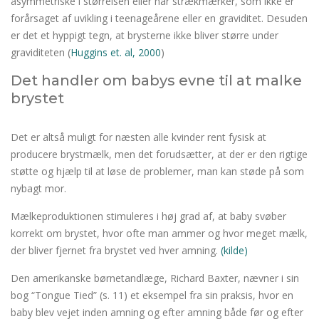
asymmetriske i størrelsen eller har strækmærker, som ikke er
forårsaget af uvikling i teenageårene eller en graviditet. Desuden
er det et hyppigt tegn, at brysterne ikke bliver større under
graviditeten (
Huggins et. al, 2000
)
Det handler om babys evne til at malke
brystet
Det er altså muligt for næsten alle kvinder rent fysisk at
producere brystmælk, men det forudsætter, at der er den rigtige
støtte og hjælp til at løse de problemer, man kan støde på som
nybagt mor.
Mælkeproduktionen stimuleres i høj grad af, at baby svøber
korrekt om brystet, hvor ofte man ammer og hvor meget mælk,
der bliver fjernet fra brystet ved hver amning.
(kilde)
Den amerikanske børnetandlæge, Richard Baxter, nævner i sin
bog “Tongue Tied” (s. 11) et eksempel fra sin praksis, hvor en
baby blev vejet inden amning og efter amning både før og efter