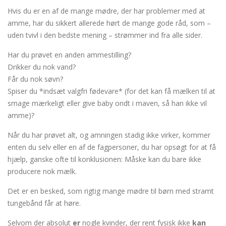
Hvis du er en af de mange mødre, der har problemer med at
amme, har du sikkert allerede hørt de mange gode råd, som –
uden tvivl i den bedste mening – strømmer ind fra alle sider.
Har du prøvet en anden ammestilling?
Drikker du nok vand?
Får du nok søvn?
Spiser du *indsæt valgfri fødevare* (for det kan få mælken til at
smage mærkeligt eller give baby ondt i maven, så han ikke vil
amme)?
Når du har prøvet alt, og amningen stadig ikke virker, kommer
enten du selv eller en af de fagpersoner, du har opsøgt for at få
hjælp, ganske ofte til konklusionen: Måske kan du bare ikke
producere nok mælk.
Det er en besked, som rigtig mange mødre til børn med stramt
tungebånd får at høre.
Selvom der absolut
er
nogle kvinder, der rent fysisk ikke
kan