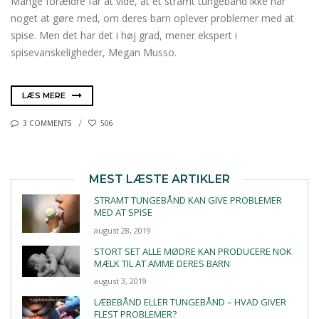
Mange forældre får at vide, at et stramt tungebånd ikke har
noget at gøre med, om deres barn oplever problemer med at
spise. Men det har det i høj grad, mener ekspert i
spisevanskeligheder, Megan Musso.
LÆS MERE
3 COMMENTS
506
MEST LÆSTE ARTIKLER
STRAMT TUNGEBÅND KAN GIVE PROBLEMER
MED AT SPISE
august 28, 2019
STORT SET ALLE MØDRE KAN PRODUCERE NOK
MÆLK TIL AT AMME DERES BARN
august 3, 2019
LÆBEBÅND ELLER TUNGEBÅND – HVAD GIVER
FLEST PROBLEMER?